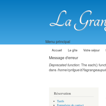
La Grang
Menu principal
Accueil
Le gîte
Votre séjour
Message d'erreur
Deprecated function
: The each() func
dans
/home/cyrilgue/d7lagrangeaupuit
Réservation
Tarifs
Formulaire de contact