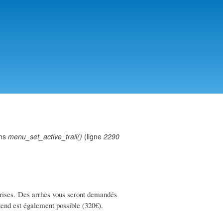
ans
menu_set_active_trail()
(ligne
2290
prises. Des arrhes vous seront demandés
end est également possible (320€).